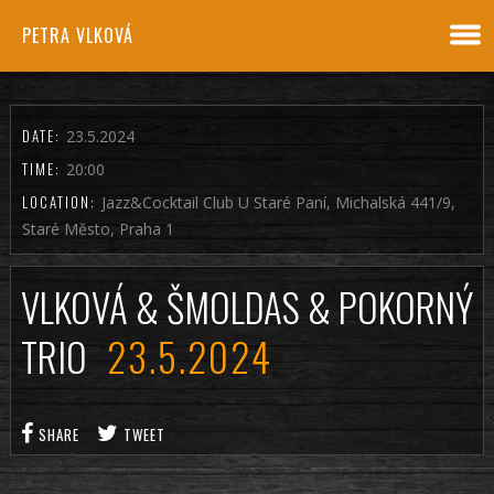
PETRA VLKOVÁ
DATE:
23.5.2024
TIME:
20:00
LOCATION:
Jazz&Cocktail Club U Staré Paní, Michalská 441/9,
Staré Město, Praha 1
VLKOVÁ & ŠMOLDAS & POKORNÝ
TRIO
23.5.2024
SHARE
TWEET